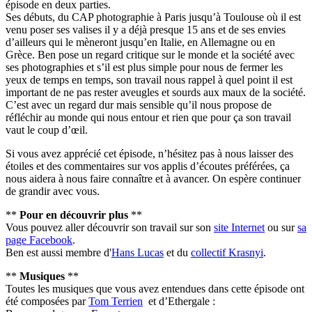
épisode en deux parties.
Ses débuts, du CAP photographie à Paris jusqu’à Toulouse où il est
venu poser ses valises il y a déjà presque 15 ans et de ses envies
d’ailleurs qui le mèneront jusqu’en Italie, en Allemagne ou en
Grèce. Ben pose un regard critique sur le monde et la société avec
ses photographies et s’il est plus simple pour nous de fermer les
yeux de temps en temps, son travail nous rappel à quel point il est
important de ne pas rester aveugles et sourds aux maux de la société.
C’est avec un regard dur mais sensible qu’il nous propose de
réfléchir au monde qui nous entour et rien que pour ça son travail
vaut le coup d’œil.
Si vous avez apprécié cet épisode, n’hésitez pas à nous laisser des
étoiles et des commentaires sur vos applis d’écoutes préférées, ça
nous aidera à nous faire connaître et à avancer. On espère continuer
de grandir avec vous.
**
Pour en découvrir plus
**
Vous pouvez aller découvrir son travail sur son
site Internet
ou sur
sa
page Facebook
.
Ben est aussi membre d'
Hans Lucas
et du
collectif Krasnyi
.
**
Musiques
**
Toutes les musiques que vous avez entendues dans cette épisode ont
été composées par
Tom Terrien
et d’Ethergale :